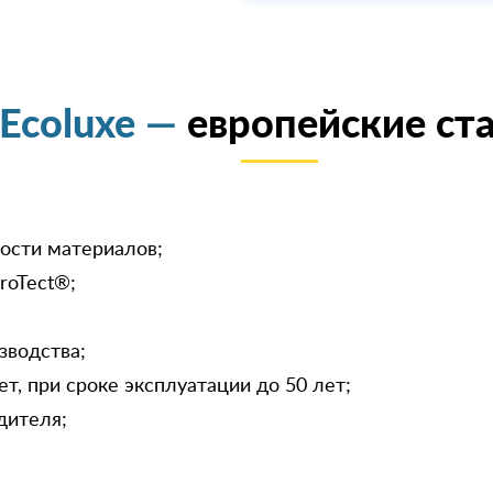
Ecoluxe —
европейские ст
ости материалов;
roTect®;
зводства;
ет, при сроке эксплуатации до 50 лет;
дителя;