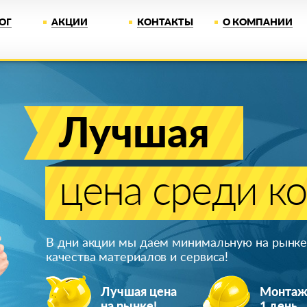
ОГ
АКЦИИ
КОНТАКТЫ
О КОМПАНИИ
Лучшая
цена среди к
В дни акции мы даем минимальную на рынке 
качества материалов и сервиса!
Лучшая цена
Монта