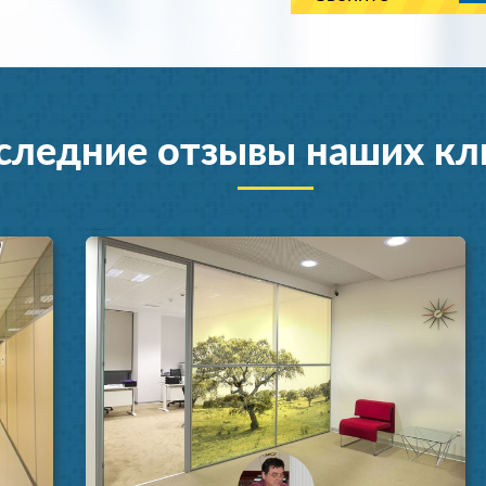
следние отзывы наших кл
Установка натяжных потолков