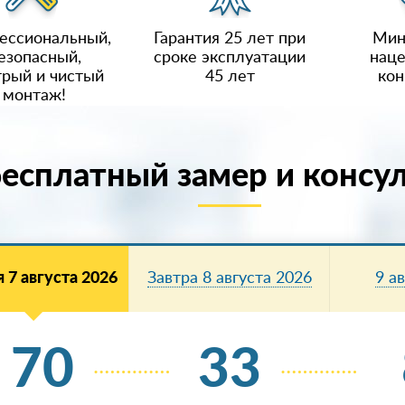
ессиональный,
Гарантия 25 лет при
Мин
езопасный,
сроке эксплуатации
наце
рый и чистый
45 лет
кон
монтаж!
бесплатный замер и консу
 7 августа 2026
Завтра 8 августа 2026
9 а
70
33