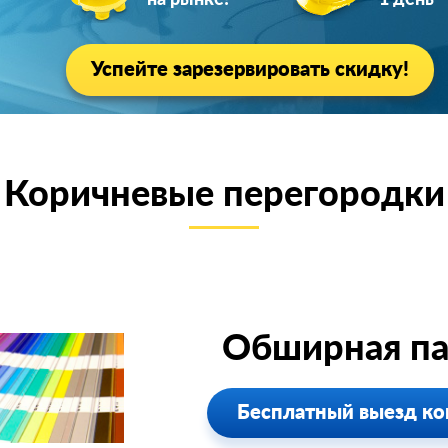
на рынке!
1 день
Успейте зарезервировать скидку!
Коричневые перегородки
Обширная па
Бесплатный выезд ко